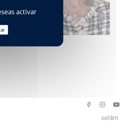
eseas activar
zar