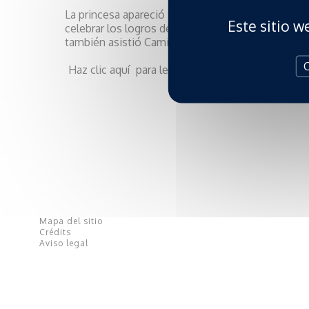
La princesa apareció sumamente elegante en est
Este sitio w
celebrar los logros de las mujeres del Principado
también asistió Camilla, la duquesa de Castro.
O
Haz clic aquí
para leer el artículo (Point de Vue)
Mapa del sitio
Crédits
Aviso legal