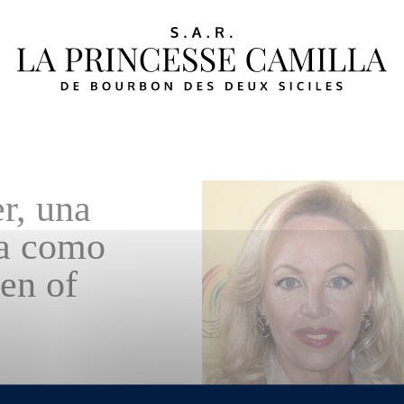
r, una
ta como
en of