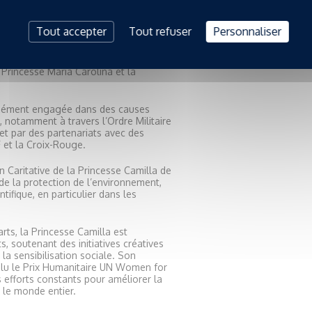
 Camilla de Bourbon des Deux-Siciles
sse, en France et au Mexique, avant
Tout accepter
Tout refuser
Personnaliser
ork. En 1998, elle a épousé S.A.R. le
eux Siciles, Duc de Castro. Ensemble,
ome, Monte-Carlo et Paris, où ils
a Princesse Maria Carolina et la
ndément engagée dans des causes
, notamment à travers l’Ordre Militaire
et par des partenariats avec des
F et la Croix-Rouge.
n Caritative de la Princesse Camilla de
e la protection de l’environnement,
tifique, en particulier dans les
arts, la Princesse Camilla est
 soutenant des initiatives créatives
 la sensibilisation sociale. Son
lu le Prix Humanitaire UN Women for
 efforts constants pour améliorer la
 le monde entier.