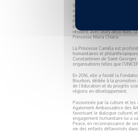
Son Altesse Royale la Princesse
est née à Rome et a vécu en Sui
de poursuivre ses études à New Y
Prince Charles de Bourbon des D
ils partagent leur temps entre R
résident avec leurs deux filles, l
Princesse Maria Chiara.
La Princesse Camilla est profo
humanitaires et philanthropiques
Constantinien de Saint-Georges 
organisations telles que l’UNICE
En 2016, elle a fondé la Fondatio
Bourbon, dédiée à la promotion d
de l’éducation et du progrès scien
régions en développement.
Passionnée par la culture et les 
également Ambassadrice des Arts,
favorisant le dialogue culturel et
engagement humanitaire lui a va
Peace, en reconnaissance de ses
vie des enfants défavorisés dans