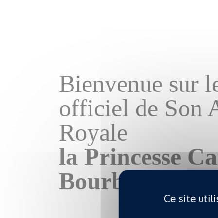
Bienvenue sur le
officiel de Son 
Royale
la Princesse Ca
Bourbon des De
Ce site uti