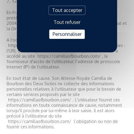
7. Gestion des données personnelles.
Tout accepter
En France, les données personnelles sont notamment
protégées par la loi n° 78-87 du 6 janvier 1978, la loi n°
Tout refuser
2004-801 du 6 août 2004, l'article L. 226-13 du Code pénal et
la Directive Européenne du 24 octobre 1995.
Personnaliser
A l'occasion de l'utilisation du site
https://camillaofbourbon.com/
, peuvent êtres recueillies :
l'URL des liens par l'intermédiaire desquels l'utilisateur a
accédé au site
https://camillaofbourbon.com/
, le
fournisseur d'accès de l'utilisateur, l'adresse de protocole
Internet (IP) de l'utilisateur.
En tout état de cause, Son Altesse Royale Camilla de
Bourbon des Deux Siciles ne collecte des informations
personnelles relatives à l'utilisateur que pour le besoin de
certains services proposés par le site
https://camillaofbourbon.com/
. L'utilisateur fournit ces
informations en toute connaissance de cause, notamment
lorsqu'il procède par lui-même à leur saisie. Il est alors
précisé à l'utilisateur du site
https://camillaofbourbon.com/
l’obligation ou non de
fournir ces informations.