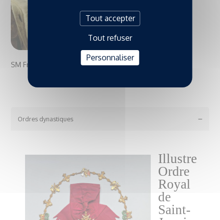
Tout accepter
Tout refuser
Personnaliser
SM François II, Roi des Deux Siciles
Ordres dynastiques
Illustre
Ordre
Royal
de
Saint-