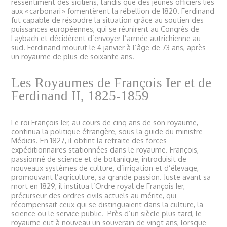
ressentiment des siciliens, tandis que des jeunes officiers liés
aux « carbonari » fomentèrent la rébellion de 1820. Ferdinand
fut capable de résoudre la situation grâce au soutien des
puissances européennes, qui se réunirent au Congrès de
Laybach et décidèrent d’envoyer l’armée autrichienne au
sud. Ferdinand mourut le 4 janvier à l’âge de 73 ans, après
un royaume de plus de soixante ans.
Les Royaumes de François Ier et de
Ferdinand II, 1825-1859
Le roi François Ier, au cours de cinq ans de son royaume,
continua la politique étrangère, sous la guide du ministre
Médicis. En 1827, il obtint la retraite des forces
expéditionnaires stationnées dans le royaume. François,
passionné de science et de botanique, introduisit de
nouveaux systèmes de culture, d’irrigation et d’élevage,
promouvant l’agriculture, sa grande passion. Juste avant sa
mort en 1829, il institua l’Ordre royal de François Ier,
précurseur des ordres civils actuels au mérite, qui
récompensait ceux qui se distinguaient dans la culture, la
science ou le service public. Près d’un siècle plus tard, le
royaume eut à nouveau un souverain de vingt ans, lorsque