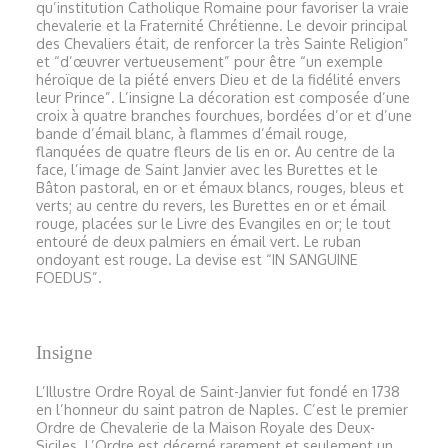
qu’institution Catholique Romaine pour favoriser la vraie
chevalerie et la Fraternité Chrétienne. Le devoir principal
des Chevaliers était, de renforcer la très Sainte Religion”
et “d’œuvrer vertueusement” pour être “un exemple
héroïque de la piété envers Dieu et de la fidélité envers
leur Prince”. L’insigne La décoration est composée d’une
croix à quatre branches fourchues, bordées d’or et d’une
bande d’émail blanc, à flammes d’émail rouge,
flanquées de quatre fleurs de lis en or. Au centre de la
face, l’image de Saint Janvier avec les Burettes et le
Bâton pastoral, en or et émaux blancs, rouges, bleus et
verts; au centre du revers, les Burettes en or et émail
rouge, placées sur le Livre des Evangiles en or; le tout
entouré de deux palmiers en émail vert. Le ruban
ondoyant est rouge. La devise est “IN SANGUINE
FOEDUS”.
Insigne
L’Illustre Ordre Royal de Saint-Janvier fut fondé en 1738
en l’honneur du saint patron de Naples. C’est le premier
Ordre de Chevalerie de la Maison Royale des Deux-
Siciles. L’Ordre est décerné rarement et seulement un