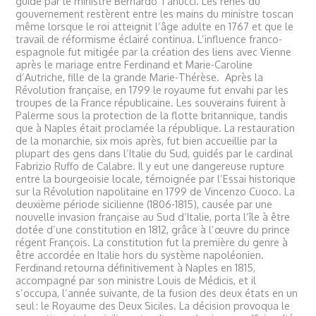
guidé par le ministre Bernardo Tanucci. Les rênes du
gouvernement restèrent entre les mains du ministre toscan
même lorsque le roi atteignit l’âge adulte en 1767 et que le
travail de réformisme éclairé continua. L’influence franco-
espagnole fut mitigée par la création des liens avec Vienne
après le mariage entre Ferdinand et Marie-Caroline
d’Autriche, fille de la grande Marie-Thérèse. Après la
Révolution française, en 1799 le royaume fut envahi par les
troupes de la France républicaine. Les souverains fuirent à
Palerme sous la protection de la flotte britannique, tandis
que à Naples était proclamée la république. La restauration
de la monarchie, six mois après, fut bien accueillie par la
plupart des gens dans l’Italie du Sud, guidés par le cardinal
Fabrizio Ruffo de Calabre. Il y eut une dangereuse rupture
entre la bourgeoisie locale, témoignée par l’Essai historique
sur la Révolution napolitaine en 1799 de Vincenzo Cuoco. La
deuxième période sicilienne (1806-1815), causée par une
nouvelle invasion française au Sud d’Italie, porta l’île à être
dotée d’une constitution en 1812, grâce à l’œuvre du prince
régent François. La constitution fut la première du genre à
être accordée en Italie hors du système napoléonien.
Ferdinand retourna définitivement à Naples en 1815,
accompagné par son ministre Louis de Médicis, et il
s’occupa, l’année suivante, de la fusion des deux états en un
seul : le Royaume des Deux Siciles. La décision provoqua le