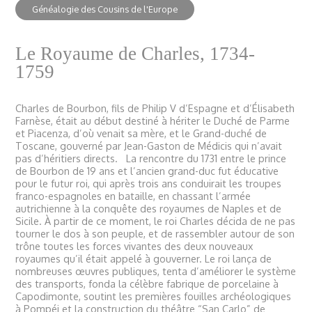
Généalogie des Cousins de l'Europe
Le Royaume de Charles, 1734-
1759
Charles de Bourbon, fils de Philip V d’Espagne et d’Élisabeth
Farnèse, était au début destiné à hériter le Duché de Parme
et Piacenza, d’où venait sa mère, et le Grand-duché de
Toscane, gouverné par Jean-Gaston de Médicis qui n’avait
pas d’héritiers directs. La rencontre du 1731 entre le prince
de Bourbon de 19 ans et l’ancien grand-duc fut éducative
pour le futur roi, qui après trois ans conduirait les troupes
franco-espagnoles en bataille, en chassant l’armée
autrichienne à la conquête des royaumes de Naples et de
Sicile. À partir de ce moment, le roi Charles décida de ne pas
tourner le dos à son peuple, et de rassembler autour de son
trône toutes les forces vivantes des deux nouveaux
royaumes qu’il était appelé à gouverner. Le roi lança de
nombreuses œuvres publiques, tenta d’améliorer le système
des transports, fonda la célèbre fabrique de porcelaine à
Capodimonte, soutint les premières fouilles archéologiques
à Pompéi et la construction du théâtre “San Carlo” de