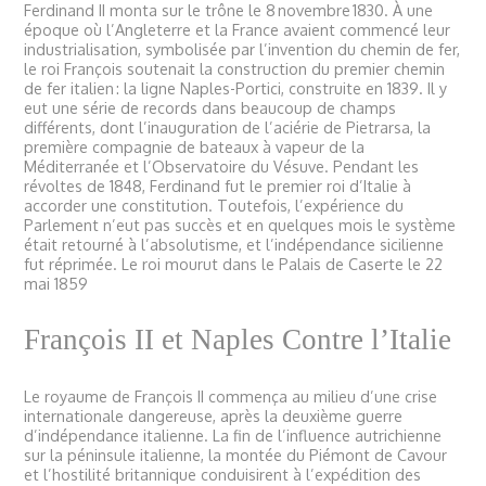
Ferdinand II monta sur le trône le 8 novembre 1830. À une
époque où l’Angleterre et la France avaient commencé leur
industrialisation, symbolisée par l’invention du chemin de fer,
le roi François soutenait la construction du premier chemin
de fer italien : la ligne Naples-Portici, construite en 1839. Il y
eut une série de records dans beaucoup de champs
différents, dont l’inauguration de l’aciérie de Pietrarsa, la
première compagnie de bateaux à vapeur de la
Méditerranée et l’Observatoire du Vésuve. Pendant les
révoltes de 1848, Ferdinand fut le premier roi d’Italie à
accorder une constitution. Toutefois, l’expérience du
Parlement n’eut pas succès et en quelques mois le système
était retourné à l’absolutisme, et l’indépendance sicilienne
fut réprimée. Le roi mourut dans le Palais de Caserte le 22
mai 1859
François II et Naples Contre l’Italie
Le royaume de François II commença au milieu d’une crise
internationale dangereuse, après la deuxième guerre
d’indépendance italienne. La fin de l’influence autrichienne
sur la péninsule italienne, la montée du Piémont de Cavour
et l’hostilité britannique conduisirent à l’expédition des