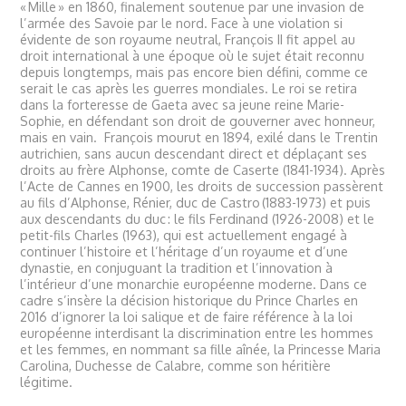
« Mille » en 1860, finalement soutenue par une invasion de
l’armée des Savoie par le nord. Face à une violation si
évidente de son royaume neutral, François II fit appel au
droit international à une époque où le sujet était reconnu
depuis longtemps, mais pas encore bien défini, comme ce
serait le cas après les guerres mondiales. Le roi se retira
dans la forteresse de Gaeta avec sa jeune reine Marie-
Sophie, en défendant son droit de gouverner avec honneur,
mais en vain. François mourut en 1894, exilé dans le Trentin
autrichien, sans aucun descendant direct et déplaçant ses
droits au frère Alphonse, comte de Caserte (1841-1934). Après
l’Acte de Cannes en 1900, les droits de succession passèrent
au fils d’Alphonse, Rénier, duc de Castro (1883-1973) et puis
aux descendants du duc : le fils Ferdinand (1926-2008) et le
petit-fils Charles (1963), qui est actuellement engagé à
continuer l’histoire et l’héritage d’un royaume et d’une
dynastie, en conjuguant la tradition et l’innovation à
l’intérieur d’une monarchie européenne moderne. Dans ce
cadre s’insère la décision historique du Prince Charles en
2016 d’ignorer la loi salique et de faire référence à la loi
européenne interdisant la discrimination entre les hommes
et les femmes, en nommant sa fille aînée, la Princesse Maria
Carolina, Duchesse de Calabre, comme son héritière
légitime.